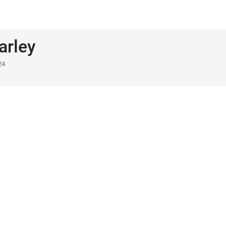
arley
24