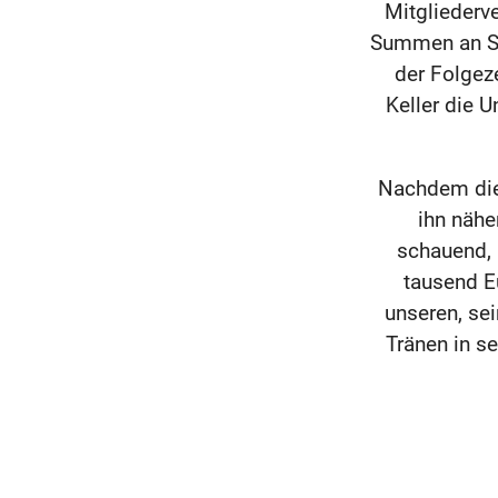
Mitgliederv
Summen an Spe
der Folgeze
Keller die 
Nachdem die
ihn nähe
schauend, h
tausend E
unseren, sei
Tränen in s