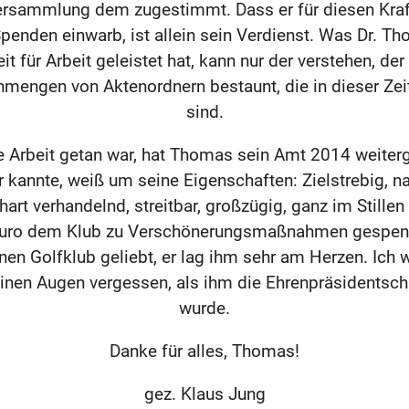
ersammlung dem zugestimmt. Dass er für diesen Kra
nden einwarb, ist allein sein Verdienst. Was Dr. T
it für Arbeit geleistet hat, kann nur der verstehen, de
Unmengen von Aktenordnern bestaunt, die in dieser Zei
sind.
 Arbeit getan war, hat Thomas sein Amt 2014 weiter
r kannte, weiß um seine Eigenschaften: Zielstrebig, n
art verhandelnd, streitbar, großzügig, ganz im Stillen 
uro dem Klub zu Verschönerungsmaßnahmen gespend
nen Golfklub geliebt, er lag ihm sehr am Herzen. Ich 
einen Augen vergessen, als ihm die Ehrenpräsidentscha
wurde.
Danke für alles, Thomas!
gez. Klaus Jung