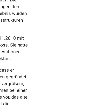
angen den
ebnis wurden
gsstrukturen
11.2010 mit
oss. Sie hatte
vestitionen
klärt.
dass er
den gegründet:
 vergrößern,
men bei einer
 vor, das alte
t die