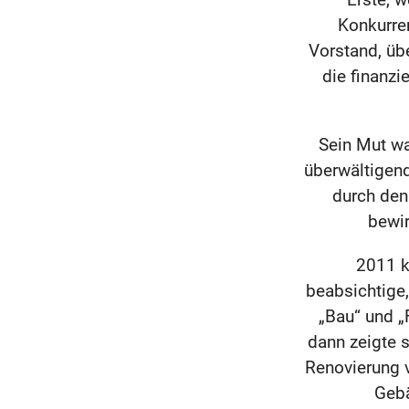
Konkurre
Vorstand, ü
die finanzi
Sein Mut w
überwältigend
durch den 
bewir
2011 k
beabsichtige,
„Bau“ und „
dann zeigte 
Renovierung v
Gebä