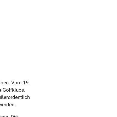
rben. Vom 19.
s Golfklubs.
ußerordentlich
werden.
rch. Die