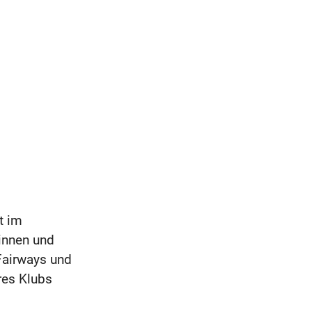
t im
innen und
 Fairways und
res Klubs