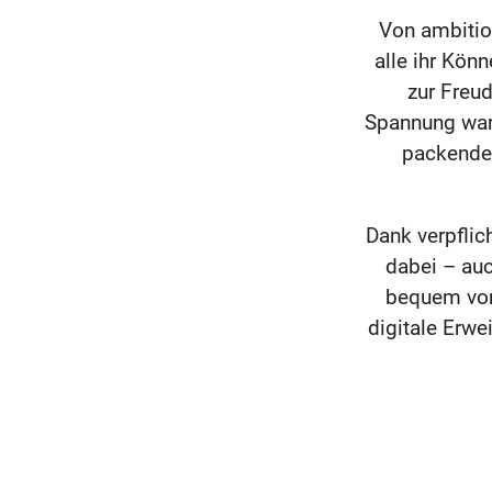
Von ambition
alle ihr Kön
zur Freud
Spannung war
packende
Dank verpflic
dabei – au
bequem von 
digitale Erw