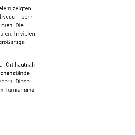
elern zeigten
Niveau – sehr
unten. Die
en: In vielen
roßartige
or Ort hautnah
schenstände
ebern. Diese
 Turnier eine