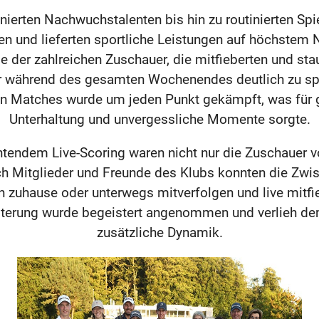
ierten Nachwuchstalenten bis hin zu routinierten Spi
nen und lieferten sportliche Leistungen auf höchstem 
e der zahlreichen Zuschauer, die mitfieberten und sta
 während des gesamten Wochenendes deutlich zu spür
n Matches wurde um jeden Punkt gekämpft, was für g
Unterhaltung und unvergessliche Momente sorgte.
htendem Live-Scoring waren nicht nur die Zuschauer v
ch Mitglieder und Freunde des Klubs konnten die Zwi
zuhause oder unterwegs mitverfolgen und live mitfi
eiterung wurde begeistert angenommen und verlieh dem
zusätzliche Dynamik.