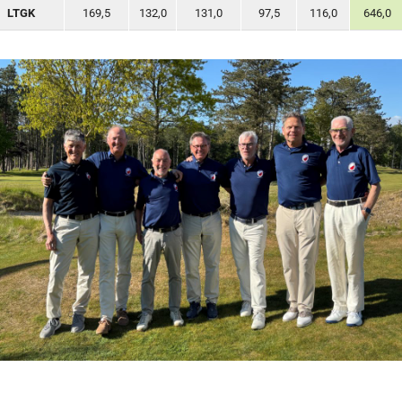
LTGK
169,5
132,0
131,0
97,5
116,0
646,0