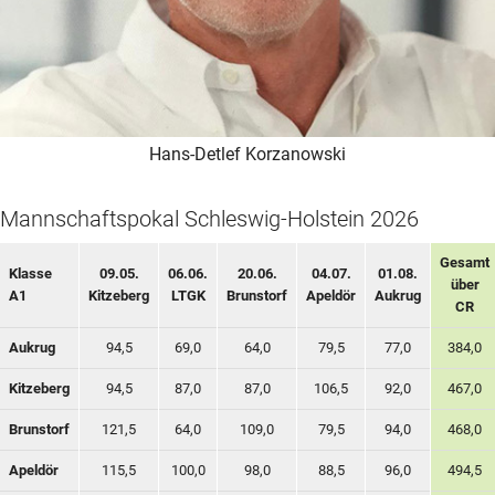
Hans-Detlef Korzanowski
Mannschaftspokal Schleswig-Holstein 2026
Gesamt
Klasse
09.05.
06.06.
20.06.
04.07.
01.08.
über
A1
Kitzeberg
LTGK
Brunstorf
Apeldör
Aukrug
CR
Aukrug
94,5
69,0
64,0
79,5
77,0
384,0
Kitzeberg
94,5
87,0
87,0
106,5
92,0
467,0
Brunstorf
121,5
64,0
109,0
79,5
94,0
468,0
Apeldör
115,5
100,0
98,0
88,5
96,0
494,5