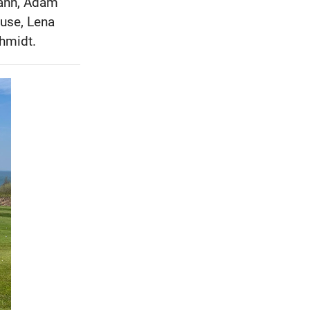
mann, Adam
ause, Lena
hmidt.