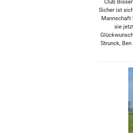
Club Bissen
Sicher ist si
Mannschaft h
sie jet
Glückwunsch 
Strunck, Ben