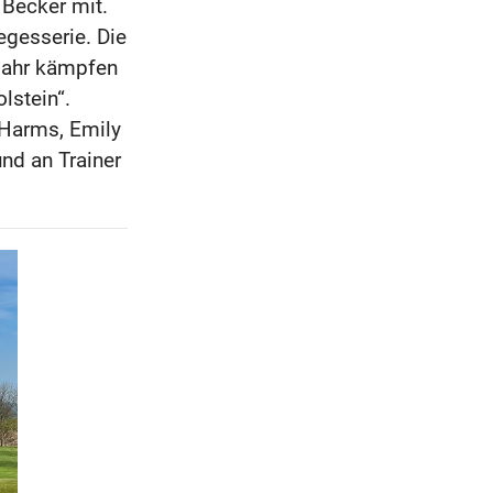
 Becker mit.
egesserie. Die
 Jahr kämpfen
lstein“.
 Harms, Emily
nd an Trainer