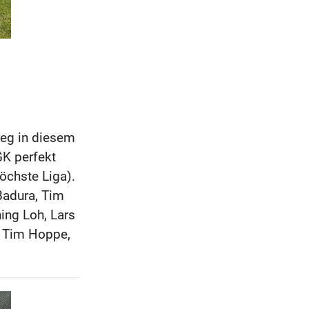
ieg in diesem
GK perfekt
öchste Liga).
Badura, Tim
ing Loh, Lars
, Tim Hoppe,