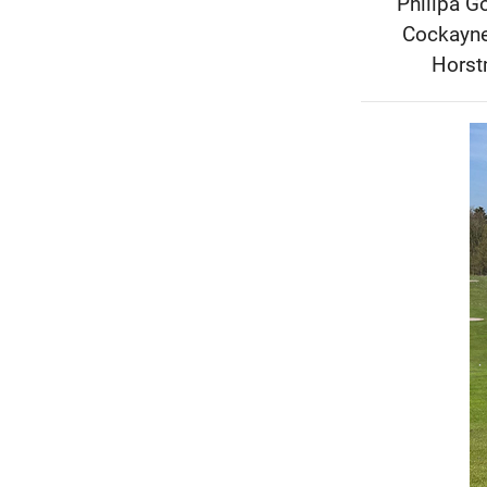
Philipa G
Cockayne.
Horst